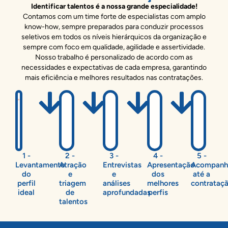
Identificar talentos é a nossa grande especialidade!
Contamos com um time forte de especialistas com amplo
know-how, sempre preparados para conduzir processos
seletivos em todos os níveis hierárquicos da organização e
sempre com foco em qualidade, agilidade e assertividade.
Nosso trabalho é personalizado de acordo com as
necessidades e expectativas de cada empresa, garantindo
mais eficiência e melhores resultados nas contratações.
1 -
2 -
3 -
4 -
5 -
Levantamento
Atração
Entrevistas
Apresentação
Acompanh
do
e
e
dos
até a
perfil
triagem
análises
melhores
contrataç
ideal
de
aprofundadas
perfis
talentos