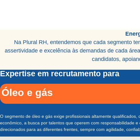
Energ
Na Plural RH, entendemos que cada segmento tem 
assertividade e excelência às demandas de cada área
candidatos, apoian
Expertise em recrutamento para
Óleo e gás
O segmento de óleo e gás exige profissionais altamente qualificados,
econômico, a busca por talentos que operem com responsabilidade e e
direcionados para as diferentes frentes, sempre com agilidade, confiab