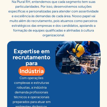
Na Plural RH, entendemos que cada segmento tem suas
particularidades. Por isso, desenvolvemos soluções
específicas e personalizadas para atender com assertividade
e excelência às demandas de cada área. Nosso papel vai
muito além do recrutamento, pois atuamos como parceiros
estratégicos das empresas e dos candidatos, apoiando a
formação de equipes qualificadas e alinhadas à cultura
organizacional.
Expertise em
recrutamento
para
Indústria
Com operações
complexas e estruturas
robustas, a indústria
demanda profissionais
técnicos e operacionais
preparados para atuar em
ambientes dinâmicos,